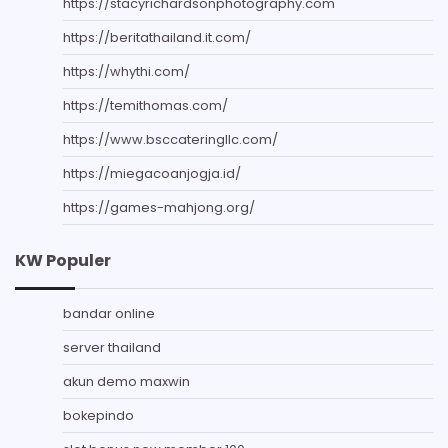
https://stacyrichardsonphotography.com
https://beritathailand.it.com/
https://whythi.com/
https://temithomas.com/
https://www.bsccateringllc.com/
https://miegacoanjogja.id/
https://games-mahjong.org/
KW Populer
bandar online
server thailand
akun demo maxwin
bokepindo