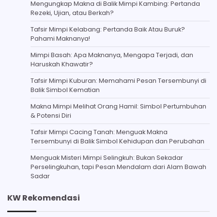
Mengungkap Makna di Balik Mimpi Kambing: Pertanda
Rezeki, Ujian, atau Berkah?
Tafsir Mimpi Kelabang: Pertanda Baik Atau Buruk?
Pahami Maknanya!
Mimpi Basah: Apa Maknanya, Mengapa Terjadi, dan
Haruskah Khawatir?
Tafsir Mimpi Kuburan: Memahami Pesan Tersembunyi di
Balik Simbol Kematian
Makna Mimpi Melihat Orang Hamil: Simbol Pertumbuhan
& Potensi Diri
Tafsir Mimpi Cacing Tanah: Menguak Makna
Tersembunyi di Balik Simbol Kehidupan dan Perubahan
Menguak Misteri Mimpi Selingkuh: Bukan Sekadar
Perselingkuhan, tapi Pesan Mendalam dari Alam Bawah
Sadar
KW Rekomendasi