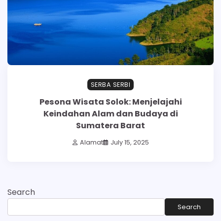
SERBA SERBI
Pesona Wisata Solok: Menjelajahi
Keindahan Alam dan Budaya di
Sumatera Barat
Alamat
July 15, 2025
Search
Search