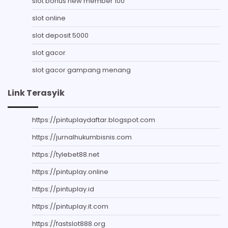
slot bonus new member 100
slot online
slot deposit 5000
slot gacor
slot gacor gampang menang
Link Terasyik
https://pintuplaydaftar.blogspot.com
https://jurnalhukumbisnis.com
https://tylebet88.net
https://pintuplay.online
https://pintuplay.id
https://pintuplay.it.com
https://fastslot888.org