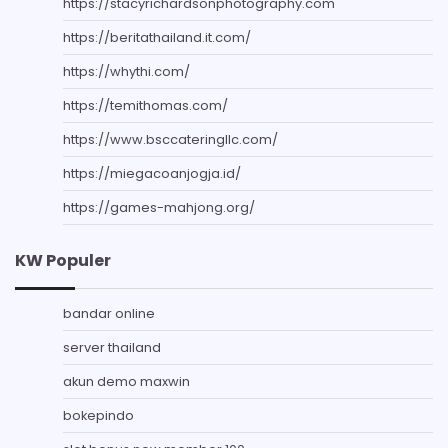
https://stacyrichardsonphotography.com
https://beritathailand.it.com/
https://whythi.com/
https://temithomas.com/
https://www.bsccateringllc.com/
https://miegacoanjogja.id/
https://games-mahjong.org/
KW Populer
bandar online
server thailand
akun demo maxwin
bokepindo