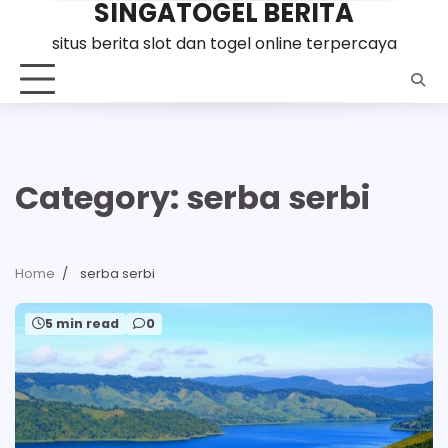
SINGATOGEL BERITA
Skip
to
situs berita slot dan togel online terpercaya
content
Category:
serba serbi
Home
serba serbi
5 min read
0