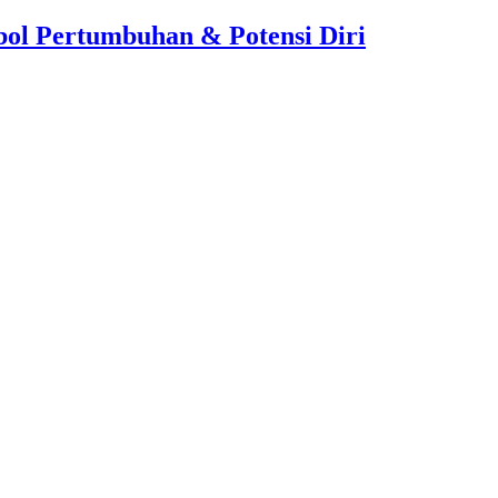
ol Pertumbuhan & Potensi Diri