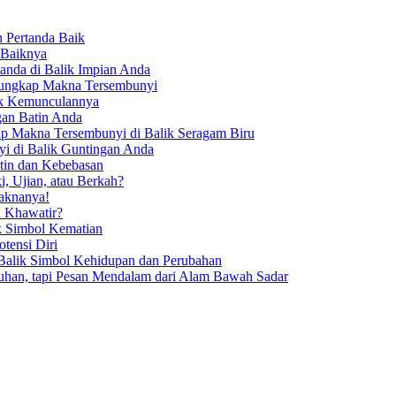
 Pertanda Baik
 Baiknya
anda di Balik Impian Anda
ngungkap Makna Tersembunyi
ik Kemunculannya
gan Batin Anda
ap Makna Tersembunyi di Balik Seragam Biru
i di Balik Guntingan Anda
tin dan Kebebasan
 Ujian, atau Berkah?
aknanya!
 Khawatir?
k Simbol Kematian
tensi Diri
Balik Simbol Kehidupan dan Perubahan
uhan, tapi Pesan Mendalam dari Alam Bawah Sadar