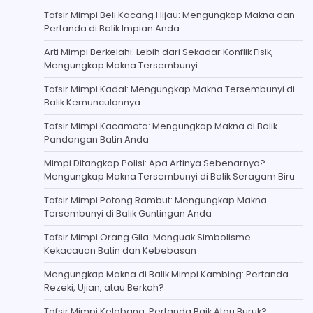
Tafsir Mimpi Beli Kacang Hijau: Mengungkap Makna dan
Pertanda di Balik Impian Anda
Arti Mimpi Berkelahi: Lebih dari Sekadar Konflik Fisik,
Mengungkap Makna Tersembunyi
Tafsir Mimpi Kadal: Mengungkap Makna Tersembunyi di
Balik Kemunculannya
Tafsir Mimpi Kacamata: Mengungkap Makna di Balik
Pandangan Batin Anda
Mimpi Ditangkap Polisi: Apa Artinya Sebenarnya?
Mengungkap Makna Tersembunyi di Balik Seragam Biru
Tafsir Mimpi Potong Rambut: Mengungkap Makna
Tersembunyi di Balik Guntingan Anda
Tafsir Mimpi Orang Gila: Menguak Simbolisme
Kekacauan Batin dan Kebebasan
Mengungkap Makna di Balik Mimpi Kambing: Pertanda
Rezeki, Ujian, atau Berkah?
Tafsir Mimpi Kelabang: Pertanda Baik Atau Buruk?