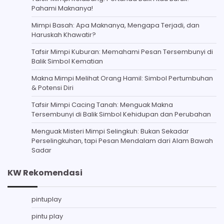
Pahami Maknanya!
Mimpi Basah: Apa Maknanya, Mengapa Terjadi, dan
Haruskah Khawatir?
Tafsir Mimpi Kuburan: Memahami Pesan Tersembunyi di
Balik Simbol Kematian
Makna Mimpi Melihat Orang Hamil: Simbol Pertumbuhan
& Potensi Diri
Tafsir Mimpi Cacing Tanah: Menguak Makna
Tersembunyi di Balik Simbol Kehidupan dan Perubahan
Menguak Misteri Mimpi Selingkuh: Bukan Sekadar
Perselingkuhan, tapi Pesan Mendalam dari Alam Bawah
Sadar
KW Rekomendasi
pintuplay
pintu play