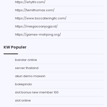
https://whythi.com/
https://temithomas.com/
https://www.bsccateringllc.com/
https://miegacoanjogja.id/
https://games-mahjong.org/
KW Populer
bandar online
server thailand
akun demo maxwin
bokepindo
slot bonus new member 100
slot online