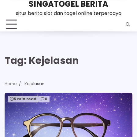
SINGATOGEL BERITA
Skip
to
situs berita slot dan togel online terpercaya
content
Tag:
Kejelasan
Home
Kejelasan
5 min read
0